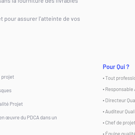
ans la fourniture des livrables 
 pour assurer l'atteinte de vos 
Pour Qui ?
 projet
• Tout professi
• Responsable 
isques
• Directeur Qua
lité Projet 
• Auditeur Qual
e en œuvre du PDCA dans un 
• Chef de proje
• Équipe qualit