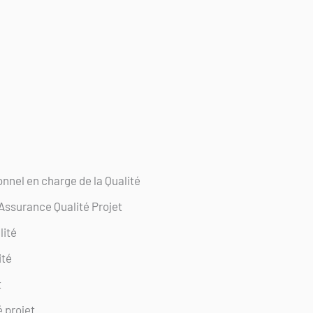
onnel en charge de la Qualité
Assurance Qualité Projet
lité
ité
t
é projet